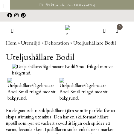
Hoppa till huvudinnehåll
Fri frakt
på ordrar över 1 000:-
(ord 79:-)
0
Hem
»
Utemiljö
»
Dekoration
»
Uteljushållare Bodil
Uteljushållare Bodil
En elegant och rustik ljushållare i järn som är perfekt för att
skapa stämning utomhus. Den har en skålformad hållare
upptill som ger ett vackert skydd åt lågan och sprider ett
varmt, levande sken. Ljushållaren sticks enkelt ner i marken