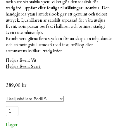
tack vare sitt stabila spett, vilket gör den idealisk för
trädgård, uppfart eller festliga tillställningar utomhus. Den
handgjorda ytan i smideslook ger ett genuint och tidlöst
uttryck. Ljushållaren är särskilt anpassad för våra uteljus
Event, som passar perfekt i hållaren och brinner stadigt
även i utomhusmiljö.
Kombinera gärna flera stycken för att skapa en inbjudande
och stämningsfull atmosfär vid fest, bröllop eller
sommarens kvällar i trädgården.
Flytljus Event Vit
Flytljus Event Svart
389,00 kr
I lager